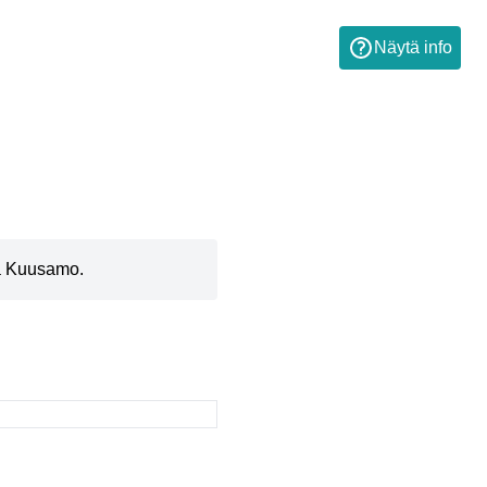
Näytä info
la Kuusamo.