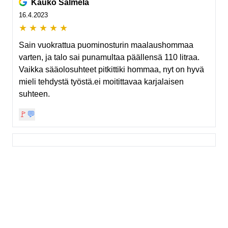
Kauko Salmela
16.4.2023
★
★
★
★
★
Sain vuokrattua puominosturin maalaushommaa
varten, ja talo sai punamultaa päällensä 110 litraa.
Vaikka sääolosuhteet pitkittiki hommaa, nyt on hyvä
mieli tehdystä työstä.ei moitittavaa karjalaisen
suhteen.
🚩
💬