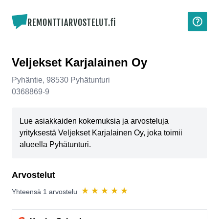
REMONTTIARVOSTELUT.fi
Veljekset Karjalainen Oy
Pyhäntie
,
98530
Pyhätunturi
0368869-9
Lue asiakkaiden kokemuksia ja arvosteluja
yrityksestä Veljekset Karjalainen Oy, joka toimii
alueella Pyhätunturi.
Arvostelut
★
★
★
★
★
Yhteensä
1
arvostelu