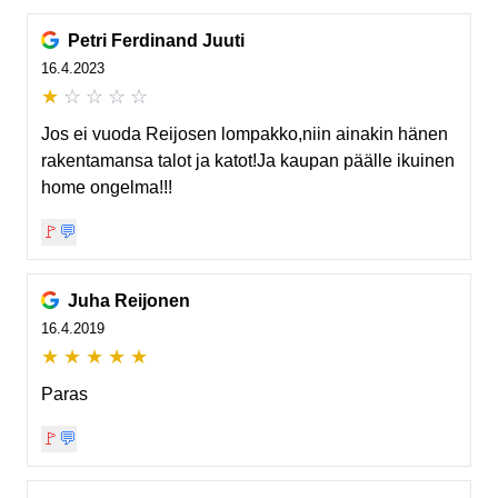
Petri Ferdinand Juuti
16.4.2023
★
☆
☆
☆
☆
Jos ei vuoda Reijosen lompakko,niin ainakin hänen
rakentamansa talot ja katot!Ja kaupan päälle ikuinen
home ongelma!!!
🚩
💬
Juha Reijonen
16.4.2019
★
★
★
★
★
Paras
🚩
💬