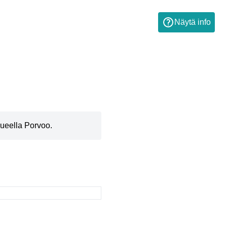
Näytä info
lueella Porvoo.