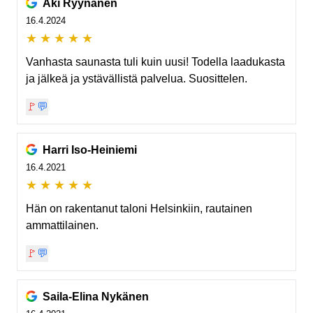
Aki Ryynänen
16.4.2024
★
★
★
★
★
Vanhasta saunasta tuli kuin uusi! Todella laadukasta
ja jälkeä ja ystävällistä palvelua. Suosittelen.
🚩
💬
Harri Iso-Heiniemi
16.4.2021
★
★
★
★
★
Hän on rakentanut taloni Helsinkiin, rautainen
ammattilainen.
🚩
💬
Saila-Elina Nykänen