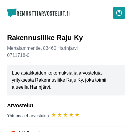
REMONTTIARVOSTELUT.fi
Rakennusliike Raju Ky
Mertalammentie
,
83460
Harinjärvi
0711718-0
Lue asiakkaiden kokemuksia ja arvosteluja
yrityksestä Rakennusliike Raju Ky, joka toimii
alueella Harinjärvi.
Arvostelut
★
★
★
★
★
Yhteensä
4
arvostelua