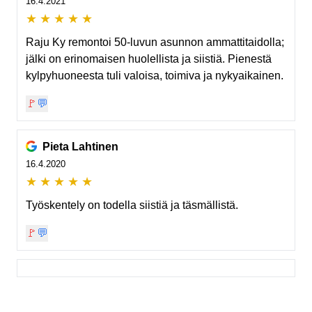
16.4.2021
★
★
★
★
★
Raju Ky remontoi 50-luvun asunnon ammattitaidolla;
jälki on erinomaisen huolellista ja siistiä. Pienestä
kylpyhuoneesta tuli valoisa, toimiva ja nykyaikainen.
🚩
💬
Pieta Lahtinen
16.4.2020
★
★
★
★
★
Työskentely on todella siistiä ja täsmällistä.
🚩
💬