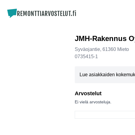
REMONTTIARVOSTELUT.fi
JMH-Rakennus O
Syväojantie
,
61360
Mieto
0735415-1
Lue asiakkaiden kokemuksi
Arvostelut
Ei vielä arvosteluja.