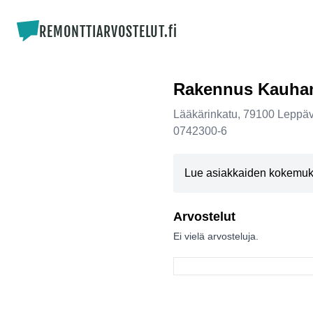
REMONTTIARVOSTELUT.fi
Rakennus Kauha
Lääkärinkatu
,
79100
Leppäv
0742300-6
Lue asiakkaiden kokemuksi
Arvostelut
Ei vielä arvosteluja.