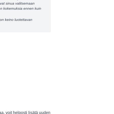
vat sinua valitsemaan
iden kokemuksia ennen kuin
on keino luotettavan
aa, voit helposti lisätä uuden