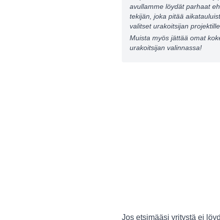
avullamme löydät parhaat ehd
tekijän, joka pitää aikataulu
valitset urakoitsijan projektille
Muista myös jättää omat kok
urakoitsijan valinnassa!
Jos etsimääsi yritystä ei löyd