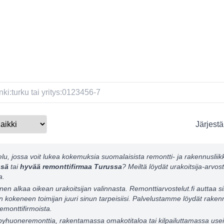
Järjestä
elu, jossa voit lukea kokemuksia suomalaisista remontti- ja rakennusliikk
ssä
tai
hyvää remonttifirmaa Turussa
? Meiltä löydät urakoitsija-arvost
a.
en alkaa oikean urakoitsijan valinnasta. Remonttiarvostelut.fi auttaa 
n kokeneen toimijan juuri sinun tarpeisiisi. Palvelustamme löydät raken
emonttifirmoista.
lpyhuoneremonttia, rakentamassa omakotitaloa tai kilpailuttamassa useit