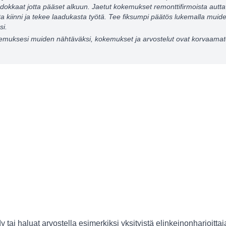
okkaat jotta pääset alkuun. Jaetut kokemukset remonttifirmoista autta
ista kiinni ja tekee laadukasta työtä. Tee fiksumpi päätös lukemalla mu
si.
emuksesi muiden nähtäväksi, kokemukset ja arvostelut ovat korvaamat
y tai haluat arvostella esimerkiksi yksityistä elinkeinonharjoittaj