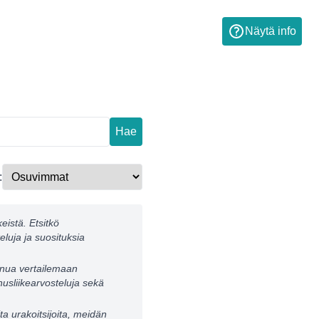
Näytä info
Hae
:
eistä. Etsitkö
eluja ja suosituksia
sinua vertailemaan
nusliikearvosteluja sekä
a urakoitsijoita, meidän