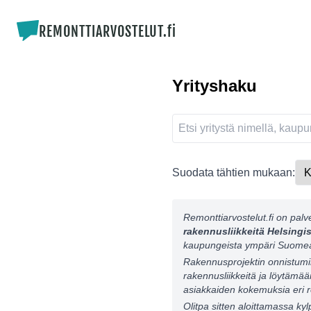
REMONTTIARVOSTELUT.fi
Yrityshaku
Suodata tähtien mukaan:
Remonttiarvostelut.fi on palv
rakennusliikkeitä Helsingi
kaupungeista ympäri Suome
Rakennusprojektin onnistumin
rakennusliikkeitä ja löytämää
asiakkaiden kokemuksia eri r
Olitpa sitten aloittamassa ky